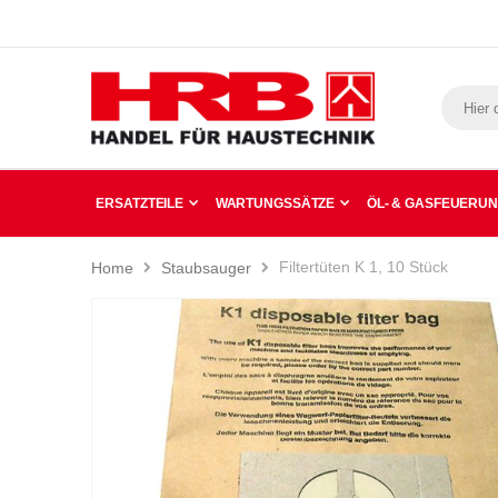
ERSATZTEILE
WARTUNGSSÄTZE
ÖL- & GASFEUERU
Filtertüten K 1, 10 Stück
Home
Staubsauger
Zum
Ende
der
Bildergalerie
springen