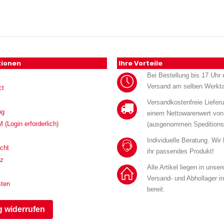
tionen
Ihre Vorteile
Bei Bestellung bis 17 Uhr e
Versand am selben Werkt
ct
Versandkostenfreie Liefer
og
einem Nettowarenwert von
Login erforderlich)
(ausgenommen Speditions
Individuelle Beratung. Wir
cht
ihr passendes Produkt!
tz
Alle Artikel liegen in unse
Versand- und Abhollager i
sten
bereit.
g widerrufen