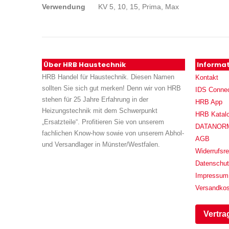
Verwendung
KV 5, 10, 15, Prima, Max
Über HRB Haustechnik
Informa
HRB Handel für Haustechnik. Diesen Namen
Kontakt
sollten Sie sich gut merken! Denn wir von HRB
IDS Conne
stehen für 25 Jahre Erfahrung in der
HRB App
Heizungstechnik mit dem Schwerpunkt
HRB Katal
„Ersatzteile“. Profitieren Sie von unserem
DATANORM (
fachlichen Know-how sowie von unserem Abhol-
AGB
und Versandlager in Münster/Westfalen.
Widerrufsre
Datenschu
Impressum
Versandko
Vertra