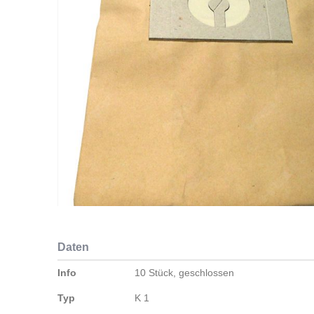
Zum
Anfang
Daten
der
Bildergalerie
Daten
Info
10 Stück, geschlossen
springen
Typ
K 1