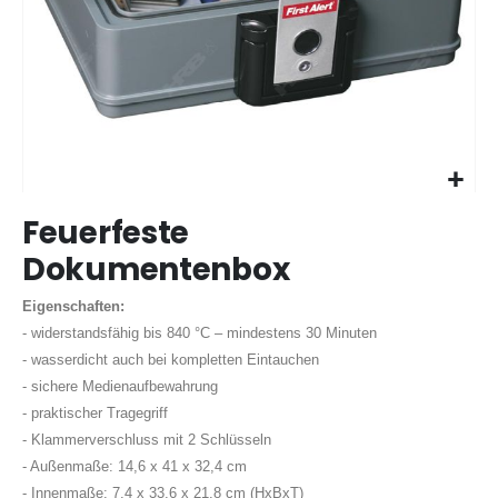
Zum
Feuerfeste
Anfang
der
Dokumentenbox
Bildergalerie
springen
Eigenschaften:
- widerstandsfähig bis 840 °C – mindestens 30 Minuten
- wasserdicht auch bei kompletten Eintauchen
- sichere Medienaufbewahrung
- praktischer Tragegriff
- Klammerverschluss mit 2 Schlüsseln
- Außenmaße: 14,6 x 41 x 32,4 cm
- Innenmaße: 7,4 x 33,6 x 21,8 cm (HxBxT)