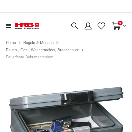
Artikel
0
Navigation
Warenkorb
umschalten
Home
Regeln & Messen
Rauch-, Gas-, Wassermelder, Brandschutz
Feuerfeste Dokumentenbox
Zum
Ende
der
Bildergalerie
springen