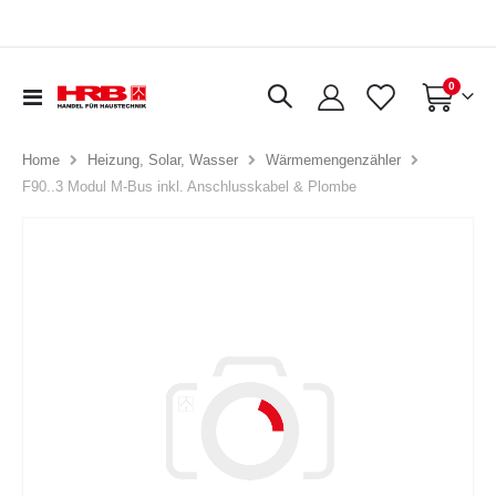
Artikel
0
Navigation
Warenkorb
umschalten
Home
Heizung, Solar, Wasser
Wärmemengenzähler
F90..3 Modul M-Bus inkl. Anschlusskabel & Plombe
Zum
Ende
der
Bildergalerie
springen