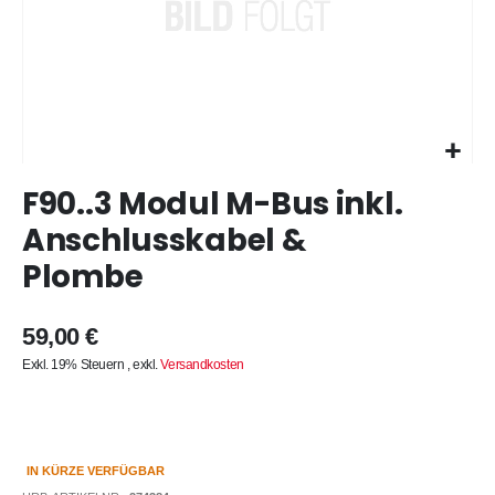
Zum
F90..3 Modul M-Bus inkl.
Anfang
der
Anschlusskabel &
Bildergalerie
Plombe
springen
59,00 €
Exkl. 19% Steuern
,
exkl.
Versandkosten
IN KÜRZE VERFÜGBAR