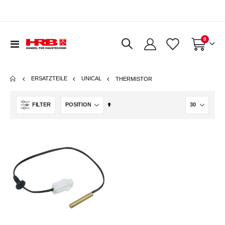
Artikel
0
Navigation
Warenkorb
umschalten
ERSATZTEILE
UNICAL
THERMISTOR
In
FILTER
absteigender
Reihenfolge