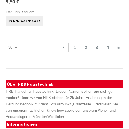
9,50 €
Exkl. 19% Steuern
IN DEN WARENKORB
Seite
Seite
Zurück
Seite
Seite
Seite
Seite
Sie l
1
2
3
4
5
Über HRB Haustechnik
HRB Handel für Haustechnik. Diesen Namen sollten Sie sich gut
merken! Denn wir von HRB stehen für 25 Jahre Erfahrung in der
Heizungstechnik mit dem Schwerpunkt „Ersatzteile“. Profitieren Sie
von unserem fachlichen Know-how sowie von unserem Abhol- und
Versandlager in Münster/Westfalen.
Informationen