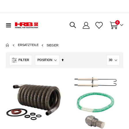
Artikel
0
Navigation
Warenkorb
umschalten
ERSATZTEILE
SIEGER
In
FILTER
absteigender
Reihenfolge