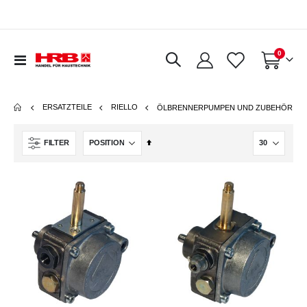
Artikel
0
Navigation
Warenkorb
umschalten
ERSATZTEILE
RIELLO
ÖLBRENNERPUMPEN UND ZUBEHÖR
In
FILTER
absteigender
Reihenfolge