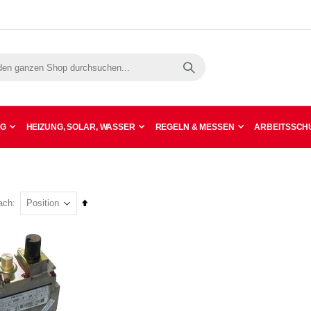
Suche
NG
HEIZUNG, SOLAR, WASSER
REGELN & MESSEN
ARBEITSSCHU
In
ach
absteigender
Reihenfolge