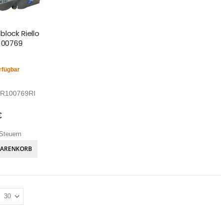
lock Riello
R100769
rfügbar
R100769RI
€
Steuern
WARENKORB