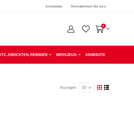
Anmelden
Kontaktieren Sie uns
Artikel
0
Warenkorb
TZ, ABDICHTEN, REINIGEN
WERKZEUG
ANGEBOTE
Anzeigen
Ansicht
Raster
Liste
als