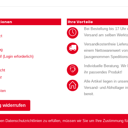
tionen
Ihre Vorteile
Bei Bestellung bis 17 Uhr e
Versand am selben Werkt
ct
Versandkostenfreie Liefer
og
einem Nettowarenwert von
Login erforderlich)
(ausgenommen Speditions
Individuelle Beratung. Wir
cht
ihr passendes Produkt!
tz
Alle Artikel liegen in unse
Versand- und Abhollager i
sten
bereit.
g widerrufen
en Datenschutzrichtlinien zu erfüllen, müssen wir Sie um Ihre Zustimmung fü