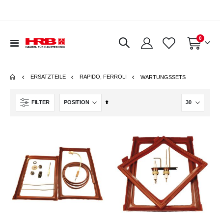
Artikel
0
Navigation
Warenkorb
umschalten
ERSATZTEILE
RAPIDO, FERROLI
WARTUNGSSETS
In
FILTER
absteigender
Reihenfolge