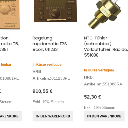
tion
Regelung
NTC-Fühler
atic TB,
rapidomatic T2S
(schraubbar),
10881
econ, 011233
Vorlauffühler, Rapido,
551088
rfügbar
In Kürze verfügbar
In Kürze verfügbar
HRB
HRB
010881FE
Artikelnr.:
011233FE
Artikelnr.:
551088RA
€
910,55 €
52,30 €
Steuern
Exkl. 19% Steuern
Exkl. 19% Steuern
WARENKORB
IN DEN WARENKORB
IN DEN WARENKORB