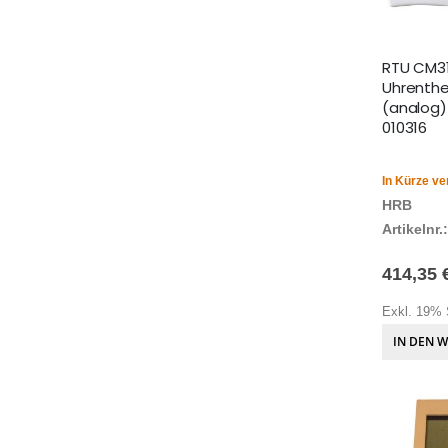
RTU CM3
Uhrenth
(analog) 
010316
In Kürze ve
HRB
Artikelnr.:
414,35 
Exkl. 19% 
IN DEN 