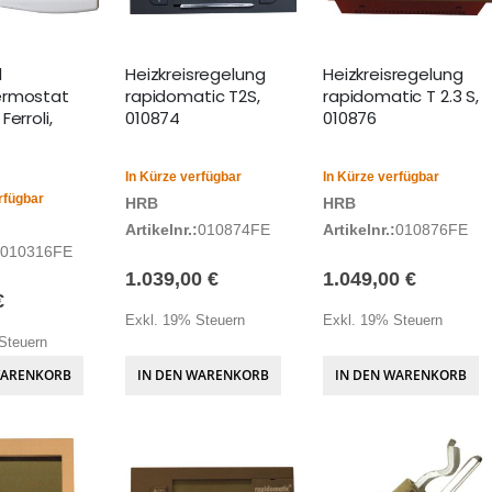
1
Heizkreisregelung
Heizkreisregelung
ermostat
rapidomatic T2S,
rapidomatic T 2.3 S,
Ferroli,
010874
010876
In Kürze verfügbar
In Kürze verfügbar
rfügbar
HRB
HRB
Artikelnr.:
010874FE
Artikelnr.:
010876FE
010316FE
1.039,00 €
1.049,00 €
€
Exkl. 19% Steuern
Exkl. 19% Steuern
Steuern
WARENKORB
IN DEN WARENKORB
IN DEN WARENKORB