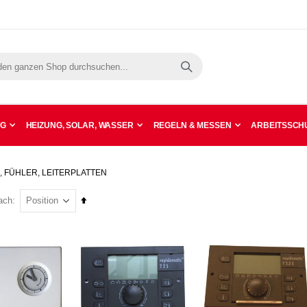
Suche
NG
HEIZUNG, SOLAR, WASSER
REGELN & MESSEN
ARBEITSSCHU
 FÜHLER, LEITERPLATTEN
In
ach
absteigender
Reihenfolge