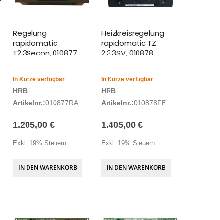
Regelung
Heizkreisregelung
rapidomatic
rapidomatic TZ
T2.3Secon, 010877
2.3.3SV, 010878
In Kürze verfügbar
In Kürze verfügbar
HRB
HRB
Artikelnr.:
010877RA
Artikelnr.:
010878FE
1.205,00 €
1.405,00 €
Exkl. 19% Steuern
Exkl. 19% Steuern
IN DEN WARENKORB
IN DEN WARENKORB