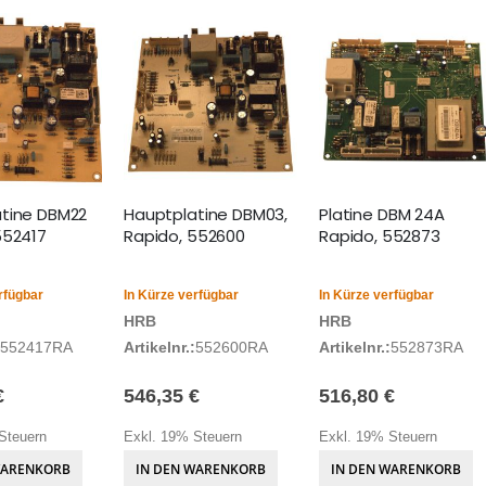
tine DBM22
Hauptplatine DBM03,
Platine DBM 24A
552417
Rapido, 552600
Rapido, 552873
rfügbar
In Kürze verfügbar
In Kürze verfügbar
HRB
HRB
552417RA
Artikelnr.:
552600RA
Artikelnr.:
552873RA
€
546,35 €
516,80 €
Steuern
Exkl. 19% Steuern
Exkl. 19% Steuern
WARENKORB
IN DEN WARENKORB
IN DEN WARENKORB