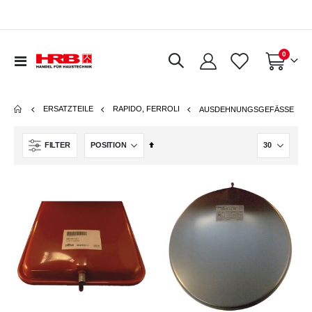
Artikel
0
Navigation
Warenkorb
umschalten
ERSATZTEILE
RAPIDO, FERROLI
AUSDEHNUNGSGEFÄSSE
In
FILTER
absteigender
Reihenfolge