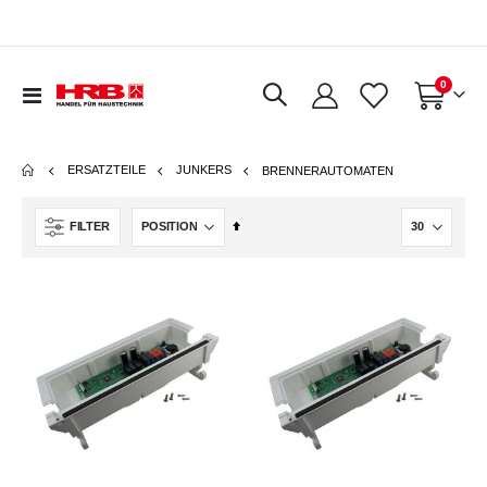
Artikel
0
Navigation
Warenkorb
umschalten
ERSATZTEILE
JUNKERS
BRENNERAUTOMATEN
In
FILTER
absteigender
Reihenfolge