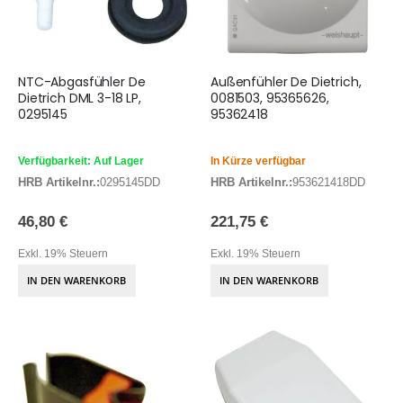
NTC-Abgasfühler De
Außenfühler De Dietrich,
Dietrich DML 3-18 LP,
0081503, 95365626,
0295145
95362418
Verfügbarkeit: Auf Lager
In Kürze verfügbar
HRB Artikelnr.:
0295145DD
HRB Artikelnr.:
953621418DD
46,80 €
221,75 €
Exkl. 19% Steuern
Exkl. 19% Steuern
IN DEN WARENKORB
IN DEN WARENKORB