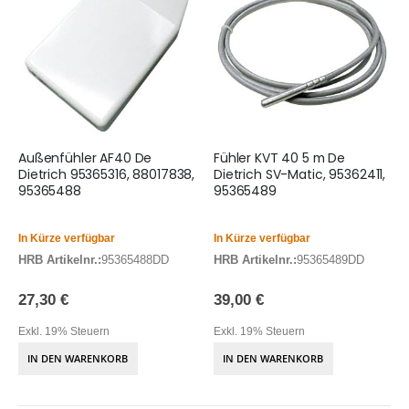
Außenfühler AF40 De
Fühler KVT 40 5 m De
Dietrich 95365316, 88017838,
Dietrich SV-Matic, 95362411,
95365488
95365489
In Kürze verfügbar
In Kürze verfügbar
HRB Artikelnr.:
95365488DD
HRB Artikelnr.:
95365489DD
27,30 €
39,00 €
Exkl. 19% Steuern
Exkl. 19% Steuern
IN DEN WARENKORB
IN DEN WARENKORB