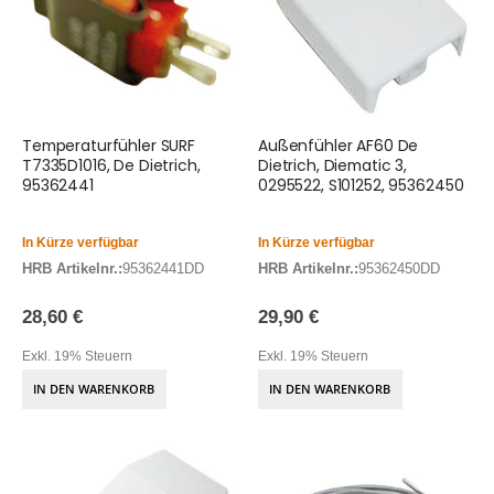
Temperaturfühler SURF
Außenfühler AF60 De
T7335D1016, De Dietrich,
Dietrich, Diematic 3,
95362441
0295522, S101252, 95362450
In Kürze verfügbar
In Kürze verfügbar
HRB Artikelnr.:
95362441DD
HRB Artikelnr.:
95362450DD
28,60 €
29,90 €
Exkl. 19% Steuern
Exkl. 19% Steuern
IN DEN WARENKORB
IN DEN WARENKORB