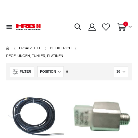
Artikel
0
Navigation
Warenkorb
umschalten
ERSATZTEILE
DE DIETRICH
REGELUNGEN, FÜHLER, PLATINEN
In
FILTER
absteigender
Reihenfolge