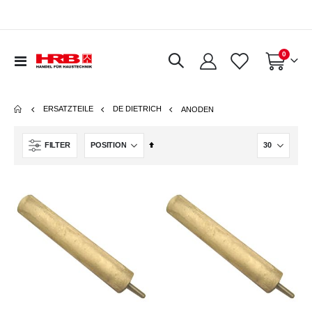
Artikel
0
Navigation
Warenkorb
umschalten
ERSATZTEILE
DE DIETRICH
ANODEN
In
FILTER
absteigender
Reihenfolge