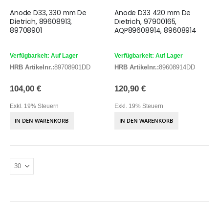
Anode D33, 330 mm De
Anode D33 420 mm De
Dietrich, 89608913,
Dietrich, 97900165,
89708901
AQP89608914, 89608914
Verfügbarkeit: Auf Lager
Verfügbarkeit: Auf Lager
HRB Artikelnr.:
89708901DD
HRB Artikelnr.:
89608914DD
104,00 €
120,90 €
Exkl. 19% Steuern
Exkl. 19% Steuern
IN DEN WARENKORB
IN DEN WARENKORB