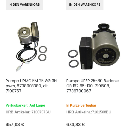
IN DEN WARENKORB
IN DEN WARENKORB
Pumpe UPMO 5M 25 GG 3H
Pumpe UPER 25-80 Buderus
pwm, 8738903380, alt
GB 162 65-100, 7101508,
7100757
7736700067
Verfügbarkeit: Auf Lager
In Kürze verfügbar
HRB Artikelnr.:
7100757BU
HRB Artikelnr.:
7101508BU
457,03 €
674,83 €