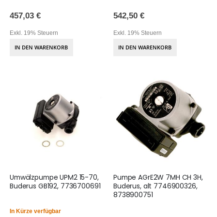
457,03 €
542,50 €
Exkl. 19% Steuern
Exkl. 19% Steuern
IN DEN WARENKORB
IN DEN WARENKORB
Umwälzpumpe UPM2 15-70,
Pumpe AGrE2W 7MH CH 3H,
Buderus GB192, 7736700691
Buderus, alt 7746900326,
8738900751
In Kürze verfügbar