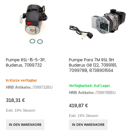
Pumpe RSL-15-5-3P,
Pumpe Para 7M RSL 9H
Buderus, 7099732
Buderus GB 122, 7099181,
7099788, 8738901564
In Kürze verfügbar
Verfügbarkeit: Auf Lager
HRB Artikelnr.:
7099732BU
HRB Artikelnr.:
7099788BU
318,31 €
419,87 €
Exkl. 19% Steuern
Exkl. 19% Steuern
IN DEN WARENKORB
IN DEN WARENKORB