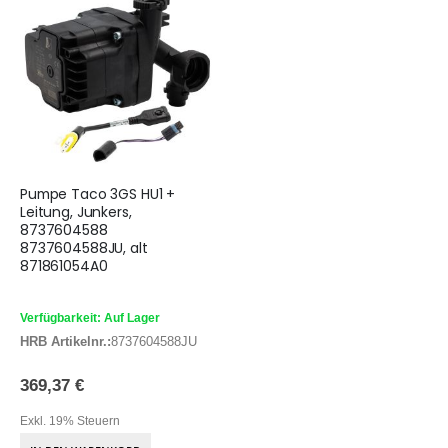
Pumpe Taco 3GS HU1 +
Leitung, Junkers,
8737604588
8737604588JU, alt
871861054A0
Verfügbarkeit: Auf Lager
HRB Artikelnr.:
8737604588JU
369,37 €
Exkl. 19% Steuern