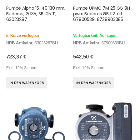
Pumpe Alpha 15-40 130 mm,
Pumpe UPMO 7M 25 GG 9H
Buderus, G 135, SB 105 T,
pwm Buderus GB 112, alt:
63023287
67900539, 8738903385
In Kürze verfügbar
Verfügbarkeit: Auf Lager
HRB Artikelnr.:
63023287BU
HRB Artikelnr.:
67900539BU
723,37 €
542,50 €
Exkl. 19% Steuern
Exkl. 19% Steuern
IN DEN WARENKORB
IN DEN WARENKORB