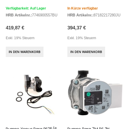
Verfügbarkeit: Auf Lager
In Kürze verfügbar
HRB Artikelnr.:
7746900557BU
HRB Artikelnr.:
87182217280JU
419,87 €
394,37 €
Exkl. 19% Steuern
Exkl. 19% Steuern
IN DEN WARENKORB
IN DEN WARENKORB
Pumpe Yonus Para RS25/6
Pumpe Para 7M RS 3H,