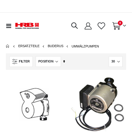
Artikel
0
Navigation
Warenkorb
umschalten
ERSATZTEILE
BUDERUS
UMWÄLZPUMPEN
In
FILTER
absteigender
Reihenfolge