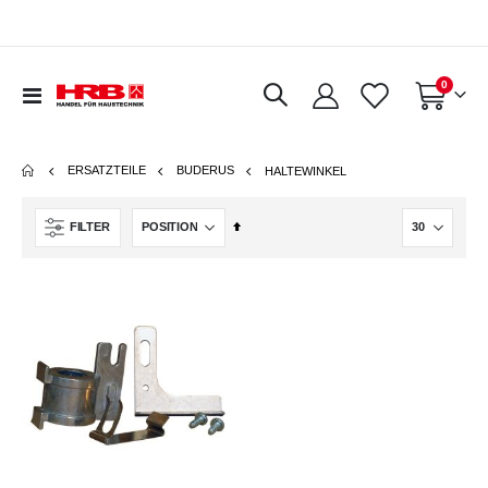
Artikel
0
Navigation
Warenkorb
umschalten
ERSATZTEILE
BUDERUS
HALTEWINKEL
In
FILTER
absteigender
Reihenfolge