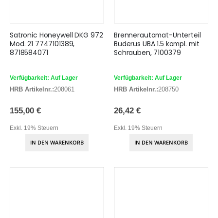
Satronic Honeywell DKG 972
Brennerautomat-Unterteil
Mod. 21 7747101389,
Buderus UBA 1.5 kompl. mit
8718584071
Schrauben, 7100379
Verfügbarkeit: Auf Lager
Verfügbarkeit: Auf Lager
HRB Artikelnr.:
208061
HRB Artikelnr.:
208750
155,00 €
26,42 €
Exkl. 19% Steuern
Exkl. 19% Steuern
IN DEN WARENKORB
IN DEN WARENKORB