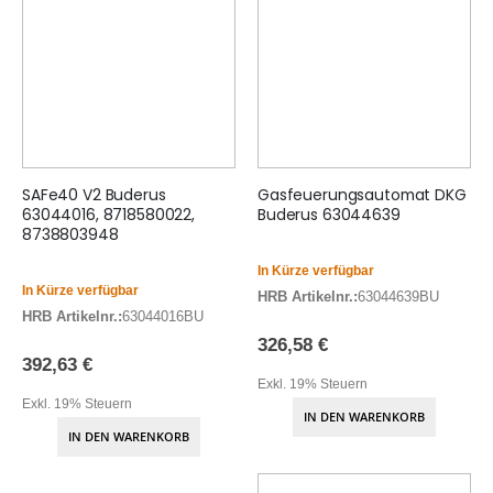
SAFe40 V2 Buderus
Gasfeuerungsautomat DKG
63044016, 8718580022,
Buderus 63044639
8738803948
In Kürze verfügbar
In Kürze verfügbar
HRB Artikelnr.:
63044639BU
HRB Artikelnr.:
63044016BU
326,58 €
392,63 €
Exkl. 19% Steuern
Exkl. 19% Steuern
IN DEN WARENKORB
IN DEN WARENKORB