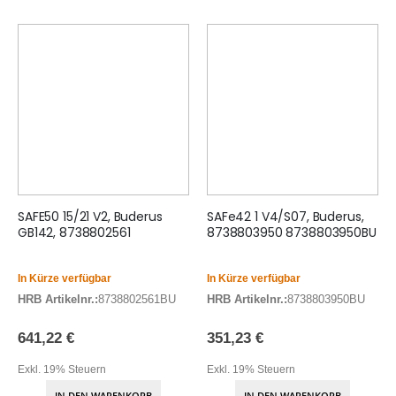
SAFE50 15/21 V2, Buderus
SAFe42 1 V4/S07, Buderus,
GB142, 8738802561
8738803950 8738803950BU
In Kürze verfügbar
In Kürze verfügbar
HRB Artikelnr.:
8738802561BU
HRB Artikelnr.:
8738803950BU
641,22 €
351,23 €
Exkl. 19% Steuern
Exkl. 19% Steuern
IN DEN WARENKORB
IN DEN WARENKORB