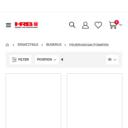
0
Navigation
Warenkorb
umschalten
ERSATZTEILE
BUDERUS
FEUERUNGSAUTOMATEN
In
FILTER
absteigender
Reihenfolge