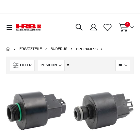
Artikel
0
Navigation
Warenkorb
umschalten
ERSATZTEILE
BUDERUS
DRUCKMESSER
In
FILTER
absteigender
Reihenfolge