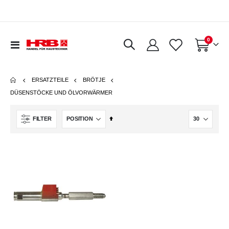
Artikel
0
Navigation
Warenkorb
umschalten
ERSATZTEILE
BRÖTJE
DÜSENSTÖCKE UND ÖLVORWÄRMER
In
FILTER
absteigender
Reihenfolge