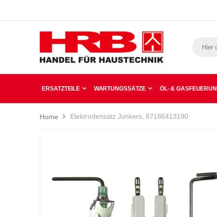
ERSATZTEILE
WARTUNGSSÄTZE
ÖL- & GASFEUERU
Elektrodensatz Junkers, 87186413190
Home
Zum
Ende
der
Bildergalerie
springen