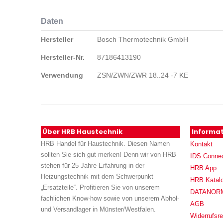
Daten
Daten
Hersteller
Bosch Thermotechnik GmbH
Hersteller-Nr.
87186413190
Verwendung
ZSN/ZWN/ZWR 18..24 -7 KE
Über HRB Haustechnik
Informa
HRB Handel für Haustechnik. Diesen Namen
Kontakt
sollten Sie sich gut merken! Denn wir von HRB
IDS Conne
stehen für 25 Jahre Erfahrung in der
HRB App
Heizungstechnik mit dem Schwerpunkt
HRB Katal
„Ersatzteile“. Profitieren Sie von unserem
DATANORM (
fachlichen Know-how sowie von unserem Abhol-
AGB
und Versandlager in Münster/Westfalen.
Widerrufsre