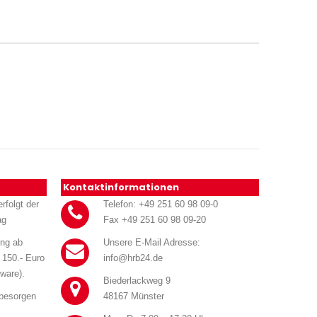
Kontaktinformationen
rfolgt der
Telefon: +49 251 60 98 09-0
ag
Fax +49 251 60 98 09-20
ung ab
Unsere E-Mail Adresse:
 150.- Euro
info@hrb24.de
ware).
Biederlackweg 9
 besorgen
48167 Münster