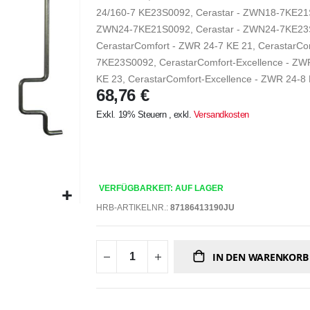
24/160-7 KE23S0092, Cerastar - ZWN18-7KE21
ZWN24-7KE21S0092, Cerastar - ZWN24-7KE23S0
CerastarComfort - ZWR 24-7 KE 21, CerastarCo
7KE23S0092, CerastarComfort-Excellence - ZWR
KE 23, CerastarComfort-Excellence - ZWR 24-8
68,76 €
Exkl. 19% Steuern
,
exkl.
Versandkosten
VERFÜGBARKEIT: AUF LAGER
HRB-ARTIKELNR.:
87186413190JU
IN DEN WARENKORB