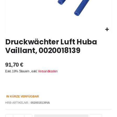
Zum
Druckwächter Luft Huba
Anfang
der
Vaillant, 0020018139
Bildergalerie
springen
91,70 €
Exkl. 19% Steuern
,
exkl.
Versandkosten
IN KÜRZE VERFÜGBAR
HRB-ARTIKELNR.:
0020018139VA