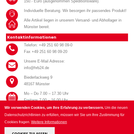
150.- Euro (ausgenommen Speditionsware).
Individuelle Beratung. Wir besorgen ihr passendes Produkt!
Alle Artikel liegen in unserem Versand- und Abhollager in
Münster bereit.
Kontaktinformationen
Telefon: +49 251 60 98 09-0
Fax +49 251 60 98 09-20
Unsere E-Mail Adresse:
info@hrb24.de
Biederlackweg 9
48167 Münster
Mo – Do 7.00 – 17.30 Uhr
Freitags 7.00 – 16.00 Uhr
Wir verwenden Cookies, um Ihre Erfahrung zu verbessern.
Um die neuen
Datenschutzrichtlinien zu erfüllen, müssen wir Sie um Ihre Zustimmung für
Cookies fragen.
Weitere Informationen
© HRB Handel für Haustechnik GmbH 2025. All Rights Reserved.
COOKIES ZULASSEN