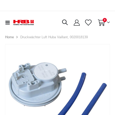
Artikel
0
Navigation
Warenkorb
umschalten
Druckwächter Luft Huba Vaillant, 0020018139
Home
Zum
Ende
der
Bildergalerie
springen