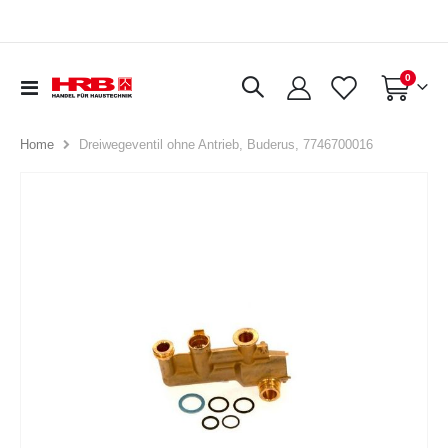
Artikel
0
Navigation
Warenkorb
umschalten
Dreiwegeventil ohne Antrieb, Buderus, 7746700016
Home
Zum
Ende
der
Bildergalerie
springen