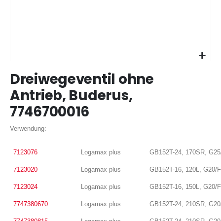
Zum
Dreiwegeventil ohne
Anfang
der
Antrieb, Buderus,
Bildergalerie
7746700016
springen
Verwendung:
7123076
Logamax plus
GB152T-24, 170SR, G25
7123020
Logamax plus
GB152T-16, 120L, G20/
7123024
Logamax plus
GB152T-16, 150L, G20/
7747380670
Logamax plus
GB152T-24, 210SR, G20