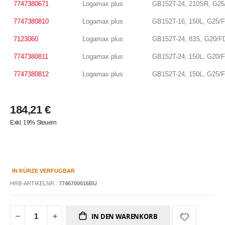
7747380671
Logamax plus
GB152T-24, 210SR, G25
7747380810
Logamax plus
GB152T-16, 150L, G25/
7123060
Logamax plus
GB152T-24, 83S, G20/F
7747380811
Logamax plus
GB152T-24, 150L, G20/
7747380812
Logamax plus
GB152T-24, 150L, G25/
184,21 €
Exkl. 19% Steuern
IN KÜRZE VERFÜGBAR
HRB-ARTIKELNR.:
7746700016BU
IN DEN WARENKORB