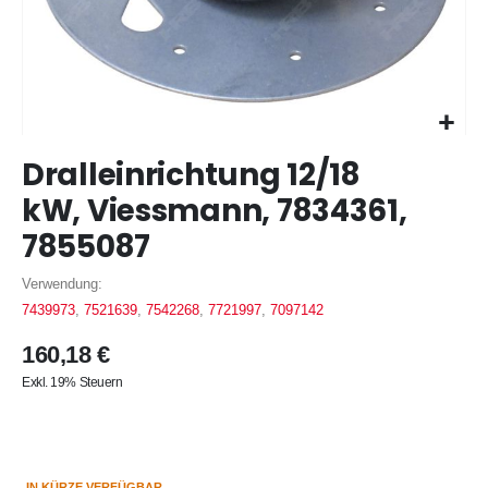
Zum
Dralleinrichtung 12/18
Anfang
der
kW, Viessmann, 7834361,
Bildergalerie
7855087
springen
Verwendung:
7439973
,
7521639
,
7542268
,
7721997
,
7097142
160,18 €
Exkl. 19% Steuern
IN KÜRZE VERFÜGBAR