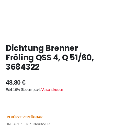
Zum
Dichtung Brenner
Anfang
der
Fröling QSS 4, Q 51/60,
Bildergalerie
3684322
springen
48,80 €
Exkl. 19% Steuern
,
exkl.
Versandkosten
IN KÜRZE VERFÜGBAR
HRB-ARTIKELNR.:
3684322FR