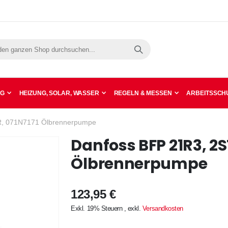
Suche
NG
HEIZUNG, SOLAR, WASSER
REGELN & MESSEN
ARBEITSSCHU
R, 071N7171 Ölbrennerpumpe
Danfoss BFP 21R3, 2S
Ölbrennerpumpe
123,95 €
Exkl. 19% Steuern
,
exkl.
Versandkosten