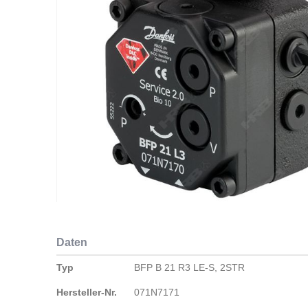
Zum
Anfang
Daten
der
Bildergalerie
Daten
Typ
BFP B 21 R3 LE-S, 2STR
springen
Hersteller-Nr.
071N7171