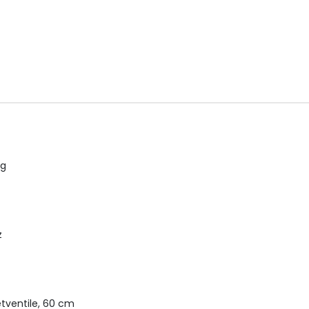
ng
z
tventile, 60 cm