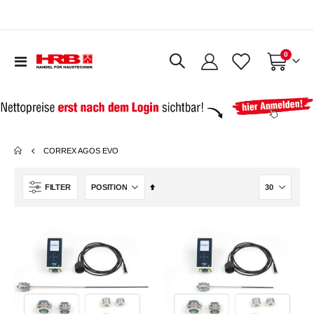
Artikel
0
Navigation
Warenkorb
umschalten
CORREX AGOS EVO
In
FILTER
absteigender
Reihenfolge