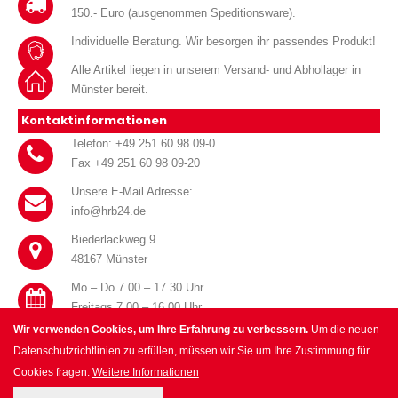
150.- Euro (ausgenommen Speditionsware).
Individuelle Beratung. Wir besorgen ihr passendes Produkt!
Alle Artikel liegen in unserem Versand- und Abhollager in
Münster bereit.
Kontaktinformationen
Telefon: +49 251 60 98 09-0
Fax +49 251 60 98 09-20
Unsere E-Mail Adresse:
info@hrb24.de
Biederlackweg 9
48167 Münster
Mo – Do 7.00 – 17.30 Uhr
Freitags 7.00 – 16.00 Uhr
Wir verwenden Cookies, um Ihre Erfahrung zu verbessern.
Um die neuen
Datenschutzrichtlinien zu erfüllen, müssen wir Sie um Ihre Zustimmung für
Cookies fragen.
Weitere Informationen