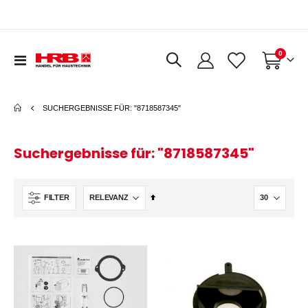
Artikel
0
Navigation
Warenkorb
umschalten
SUCHERGEBNISSE FÜR: "8718587345"
Suchergebnisse für: "8718587345"
In
FILTER
absteigender
Reihenfolge