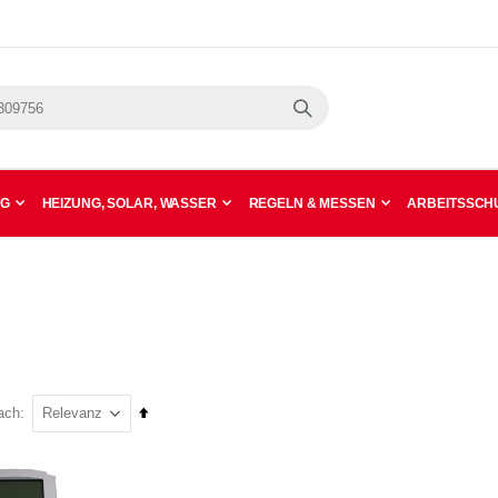
Suche
NG
HEIZUNG, SOLAR, WASSER
REGELN & MESSEN
ARBEITSSCHU
In
ach
absteigender
Reihenfolge