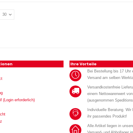
tionen
Ihre Vorteile
Bei Bestellung bis 17 Uhr e
Versand am selben Werkt
ct
Versandkostenfreie Liefer
og
einem Nettowarenwert von
Login erforderlich)
(ausgenommen Speditions
Individuelle Beratung. Wir
cht
ihr passendes Produkt!
tz
Alle Artikel liegen in unse
Versand- und Abhollager i