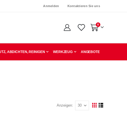
Anmelden
Kontaktieren Sie uns
Artikel
0
Warenkorb
TZ, ABDICHTEN, REINIGEN
WERKZEUG
ANGEBOTE
Anzeigen
Ansicht
Raster
Liste
als