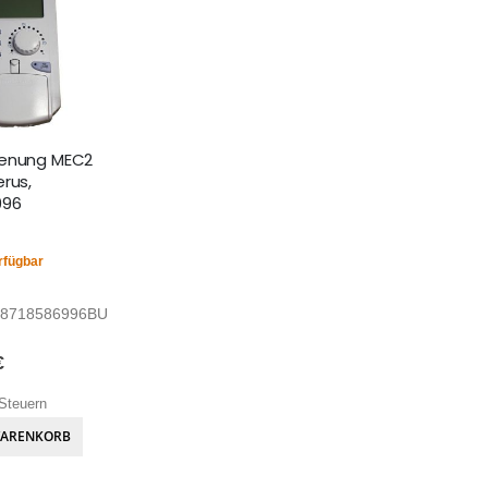
ienung MEC2
rus,
996
rfügbar
8718586996BU
€
Steuern
WARENKORB