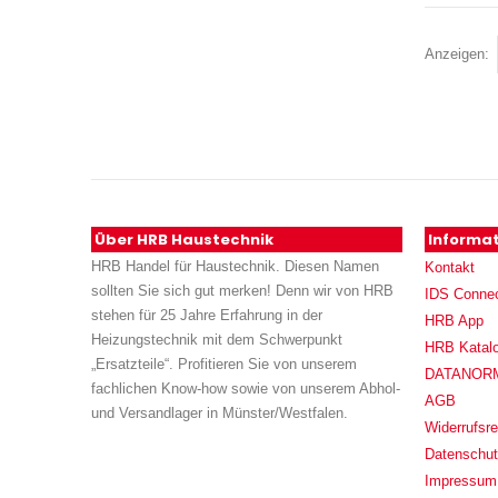
Anzeigen
Über HRB Haustechnik
Informa
HRB Handel für Haustechnik. Diesen Namen
Kontakt
sollten Sie sich gut merken! Denn wir von HRB
IDS Conne
stehen für 25 Jahre Erfahrung in der
HRB App
Heizungstechnik mit dem Schwerpunkt
HRB Katal
„Ersatzteile“. Profitieren Sie von unserem
DATANORM (
fachlichen Know-how sowie von unserem Abhol-
AGB
und Versandlager in Münster/Westfalen.
Widerrufsre
Datenschu
Impressum