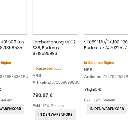
491 S05 Bus,
Fernbedienung MEC2
STB89.11/U/TK,100-120
 8718585351
S38, Buderus,
Buderus 7747022527
8718586996
rfügbar
In Kürze verfügbar
In Kürze verfügbar
HRB
HRB
8718585351BU
Artikelnr.:
7747022527
Artikelnr.:
8718586996BU
€
75,54 €
798,87 €
Steuern
Exkl. 19% Steuern
Exkl. 19% Steuern
 WARENKORB
IN DEN WARENKORB
IN DEN WARENKORB