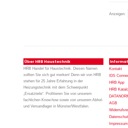
Anzeigen
Über HRB Haustechnik
Informa
HRB Handel für Haustechnik. Diesen Namen
Kontakt
sollten Sie sich gut merken! Denn wir von HRB
IDS Conne
stehen für 25 Jahre Erfahrung in der
HRB App
Heizungstechnik mit dem Schwerpunkt
HRB Katal
„Ersatzteile“. Profitieren Sie von unserem
DATANORM (
fachlichen Know-how sowie von unserem Abhol-
AGB
und Versandlager in Münster/Westfalen.
Widerrufsre
Datenschu
Impressum