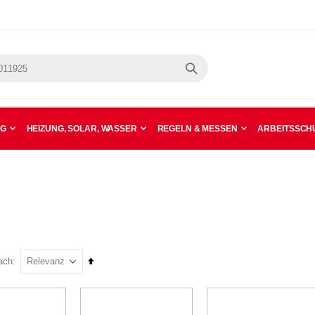
Suche
NG
HEIZUNG, SOLAR, WASSER
REGELN & MESSEN
ARBEITSSCHU
In
ach
absteigender
Reihenfolge