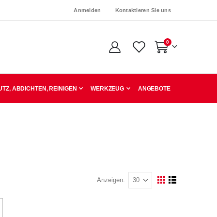
Anmelden
Kontaktieren Sie uns
0
Warenkorb
TZ, ABDICHTEN, REINIGEN
WERKZEUG
ANGEBOTE
Anzeigen
Ansicht
Raster
Liste
als