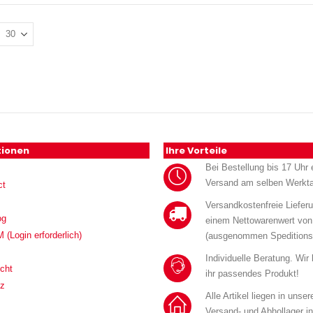
tionen
Ihre Vorteile
Bei Bestellung bis 17 Uhr e
Versand am selben Werkt
ct
Versandkostenfreie Liefer
og
einem Nettowarenwert von
Login erforderlich)
(ausgenommen Speditions
Individuelle Beratung. Wir
cht
ihr passendes Produkt!
tz
Alle Artikel liegen in unse
Versand- und Abhollager i