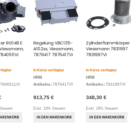
ter RG148 E
Regelung VBC135-
Zylinderflammkörper
Viessmann,
A10.2xx, Viessmann,
Viessmann 7831997
7840511VI
7876417 7876417VI
7831997VI
rfügbar
In Kürze verfügbar
In Kürze verfügbar
HRB
HRB
7840511VI
Artikelnr.:
7876417VI
Artikelnr.:
7831997VI
€
913,75 €
348,30 €
Steuern
Exkl. 19% Steuern
Exkl. 19% Steuern
WARENKORB
IN DEN WARENKORB
IN DEN WARENKORB