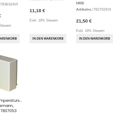
HRB
7836324VI
Artikelnr.:
7827025VI
11,18 €
€
Exkl. 19% Steuern
21,50 €
Steuern
Exkl. 19% Steuern
WARENKORB
IN DEN WARENKORB
IN DEN WARENKORB
mperatursensor
ssmann,
 7837053