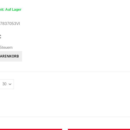
it: Auf Lager
7837053VI
€
Steuern
WARENKORB