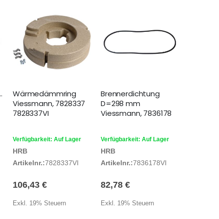
g
Wärmedämmring
Brennerdichtung
Viessmann, 7828337
D=298 mm
7828337VI
Viessmann, 7836178
Verfügbarkeit: Auf Lager
Verfügbarkeit: Auf Lager
HRB
HRB
Artikelnr.:
7828337VI
Artikelnr.:
7836178VI
106,43 €
82,78 €
Exkl. 19% Steuern
Exkl. 19% Steuern