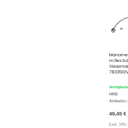
Manomet
m.flex.Sc
Viessman
7833510V
Verfügbarke
HRB
Artikelnr.:
49,45 €
Exkl. 19% 