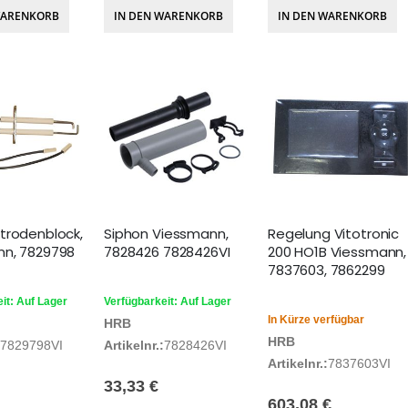
WARENKORB
IN DEN WARENKORB
IN DEN WARENKORB
trodenblock,
Siphon Viessmann,
Regelung Vitotronic
n, 7829798
7828426 7828426VI
200 HO1B Viessmann,
7837603, 7862299
it: Auf Lager
Verfügbarkeit: Auf Lager
In Kürze verfügbar
HRB
HRB
7829798VI
Artikelnr.:
7828426VI
Artikelnr.:
7837603VI
33,33 €
603,08 €