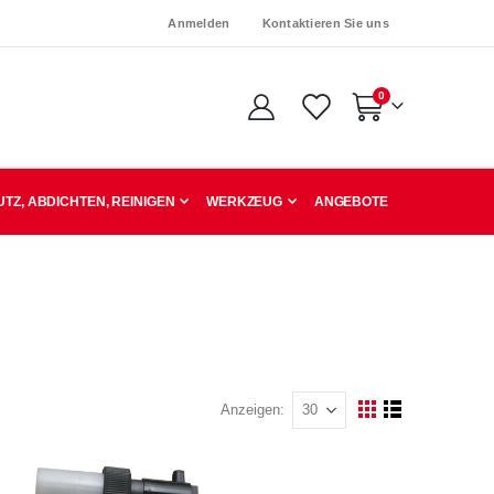
Anmelden
Kontaktieren Sie uns
Artikel
0
Warenkorb
TZ, ABDICHTEN, REINIGEN
WERKZEUG
ANGEBOTE
Anzeigen
Ansicht
Raster
Liste
als