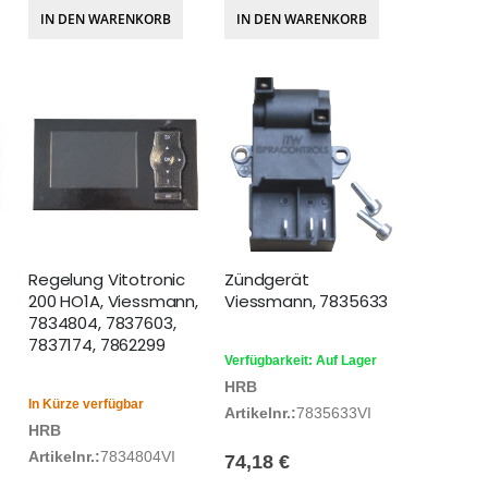
IN DEN WARENKORB
IN DEN WARENKORB
Regelung Vitotronic
Zündgerät
200 HO1A, Viessmann,
Viessmann, 7835633
7834804, 7837603,
7837174, 7862299
Verfügbarkeit: Auf Lager
HRB
In Kürze verfügbar
Artikelnr.:
7835633VI
HRB
Artikelnr.:
7834804VI
74,18 €