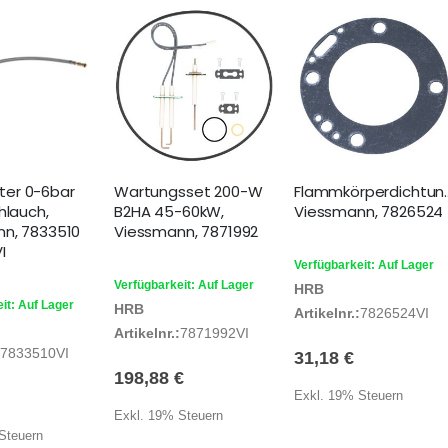
er 0-6bar
Wartungsset 200-W
Flammkörperdichtun
hlauch,
B2HA 45-60kW,
Viessmann, 7826524
n, 7833510
Viessmann, 7871992
I
Verfügbarkeit: Auf Lager
Verfügbarkeit: Auf Lager
HRB
it: Auf Lager
HRB
Artikelnr.:
7826524VI
Artikelnr.:
7871992VI
7833510VI
31,18 €
198,88 €
Exkl. 19% Steuern
Exkl. 19% Steuern
Steuern