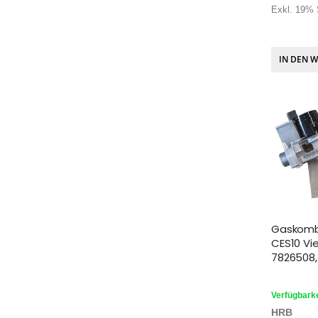
Exkl. 19% 
IN DEN 
Gaskomb
CES10 Vi
7826508,
Verfügbarke
HRB