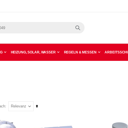
Suche
NG
HEIZUNG, SOLAR, WASSER
REGELN & MESSEN
ARBEITSSCHU
In
ach
absteigender
Reihenfolge