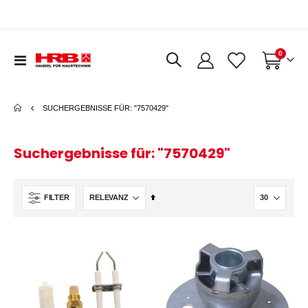
Artikel
0
Navigation
Warenkorb
umschalten
SUCHERGEBNISSE FÜR: "7570429"
Suchergebnisse für: "7570429"
In
FILTER
absteigender
Reihenfolge