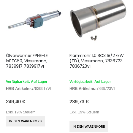
Ölvorwärmer FPHE-LE
Flammrohr 1,0 BC3 18/27kW
1xPTC50, Viessmann,
(TD), Viessmann, 7836723
7839917 7839917VI
7836723VI
Verfügbarkeit: Auf Lager
Verfügbarkeit: Auf Lager
HRB Artikelnr.:
7839917VI
HRB Artikelnr.:
7836723VI
249,40 €
239,73 €
Exkl. 19% Steuern
Exkl. 19% Steuern
IN DEN WARENKORB
IN DEN WARENKORB