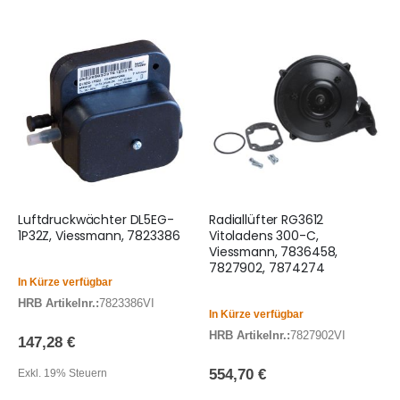
Luftdruckwächter DL5EG-
Radiallüfter RG3612
1P32Z, Viessmann, 7823386
Vitoladens 300-C,
Viessmann, 7836458,
7827902, 7874274
In Kürze verfügbar
HRB Artikelnr.:
7823386VI
In Kürze verfügbar
HRB Artikelnr.:
7827902VI
147,28 €
554,70 €
Exkl. 19% Steuern