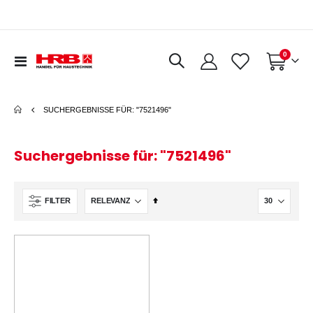
0
Navigation
Warenkorb
umschalten
SUCHERGEBNISSE FÜR: "7521496"
Suchergebnisse für: "7521496"
In
FILTER
absteigender
Reihenfolge