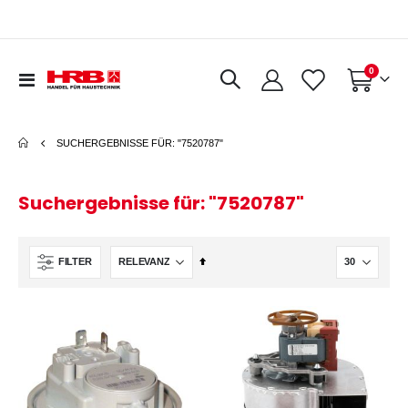
Artikel
0
Navigation
Warenkorb
umschalten
SUCHERGEBNISSE FÜR: "7520787"
Suchergebnisse für: "7520787"
In
FILTER
absteigender
Reihenfolge