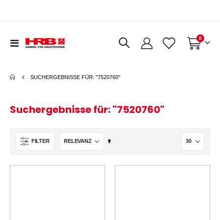
0
Navigation
Warenkorb
umschalten
SUCHERGEBNISSE FÜR: "7520760"
Suchergebnisse für: "7520760"
In
FILTER
absteigender
Reihenfolge