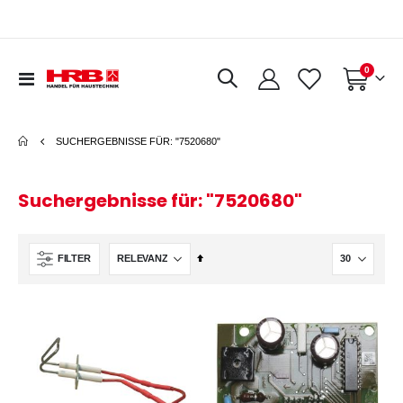
Artikel
0
Navigation
Warenkorb
umschalten
SUCHERGEBNISSE FÜR: "7520680"
Suchergebnisse für: "7520680"
In
FILTER
absteigender
Reihenfolge