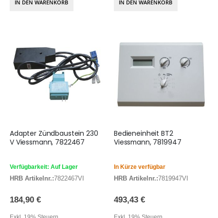
IN DEN WARENKORB
IN DEN WARENKORB
Adapter Zündbaustein 230
Bedieneinheit BT2
V Viessmann, 7822467
Viessmann, 7819947
Verfügbarkeit: Auf Lager
In Kürze verfügbar
HRB Artikelnr.:
7822467VI
HRB Artikelnr.:
7819947VI
184,90 €
493,43 €
Exkl. 19% Steuern
Exkl. 19% Steuern