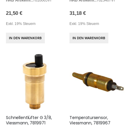
HRB Artikelnr.:
7818063VI
HRB Artikelnr.:
7825487VI
21,50 €
31,18 €
Exkl. 19% Steuern
Exkl. 19% Steuern
IN DEN WARENKORB
IN DEN WARENKORB
Schnellentlüfter G 3/8,
Temperatursensor,
Viessmann, 7819971
Viessmann, 7819967