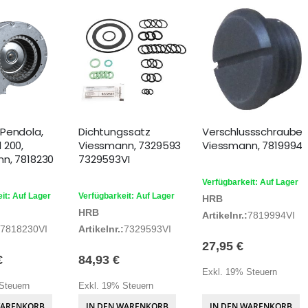
Pendola,
Dichtungssatz
Verschlussschraube
 200,
Viessmann, 7329593
Viessmann, 7819994
n, 7818230
7329593VI
Verfügbarkeit: Auf Lager
it: Auf Lager
Verfügbarkeit: Auf Lager
HRB
HRB
Artikelnr.:
7819994VI
7818230VI
Artikelnr.:
7329593VI
27,95 €
€
84,93 €
Exkl. 19% Steuern
Steuern
Exkl. 19% Steuern
WARENKORB
IN DEN WARENKORB
IN DEN WARENKORB