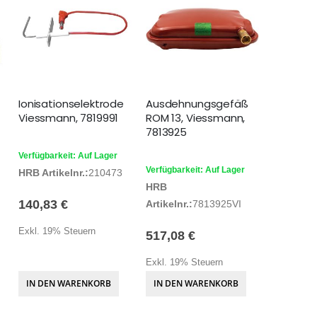
Ionisationselektrode
Ausdehnungsgefäß
Viessmann, 7819991
ROM 13, Viessmann,
7813925
Verfügbarkeit: Auf Lager
Verfügbarkeit: Auf Lager
HRB Artikelnr.:
210473
HRB
140,83 €
Artikelnr.:
7813925VI
Exkl. 19% Steuern
517,08 €
Exkl. 19% Steuern
IN DEN WARENKORB
IN DEN WARENKORB