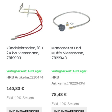
Zündelektroden, 18 +
Manometer und
24 kW Viessmann,
Muffe Viessmann,
7819993
7822943
Verfügbarkeit: Auf Lager
Verfügbarkeit: Auf Lager
HRB Artikelnr.:
210474
HRB
Artikelnr.:
7822943VI
140,83 €
78,48 €
Exkl. 19% Steuern
Exkl. 19% Steuern
IN DEN WARENKORB
IN DEN WARENKORB