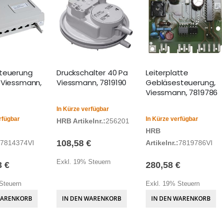
teuerung
Druckschalter 40 Pa
Leiterplatte
 Viessmann,
Viessmann, 7819190
Gebläsesteuerung,
Viessmann, 7819786
In Kürze verfügbar
rfügbar
In Kürze verfügbar
HRB Artikelnr.:
256201
HRB
108,58 €
7814374VI
Artikelnr.:
7819786VI
Exkl. 19% Steuern
3 €
280,58 €
Steuern
Exkl. 19% Steuern
WARENKORB
IN DEN WARENKORB
IN DEN WARENKORB