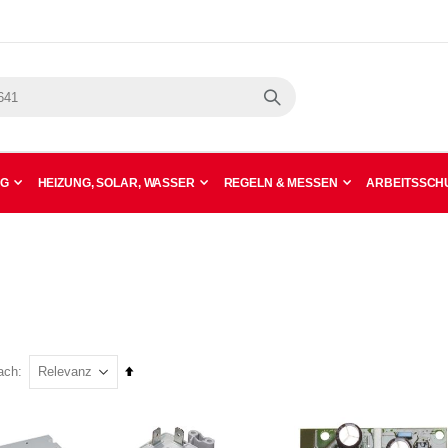
Suche
NG
HEIZUNG, SOLAR, WASSER
REGELN & MESSEN
ARBEITSSCHU
In
ach
absteigender
Reihenfolge