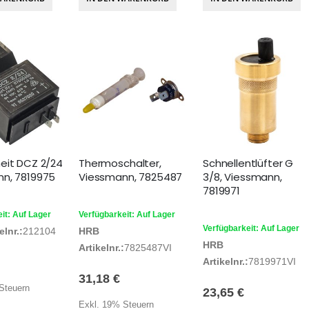
eit DCZ 2/24
Thermoschalter,
Schnellentlüfter G
n, 7819975
Viessmann, 7825487
3/8, Viessmann,
7819971
it: Auf Lager
Verfügbarkeit: Auf Lager
Verfügbarkeit: Auf Lager
lnr.:
212104
HRB
HRB
Artikelnr.:
7825487VI
Artikelnr.:
7819971VI
31,18 €
Steuern
23,65 €
Exkl. 19% Steuern