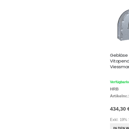
Gebläse 
Vitopend
Viessman
Verfügbarke
HRB
Artikelnr.:
434,30 
Exkl. 19% 
IN DEN 