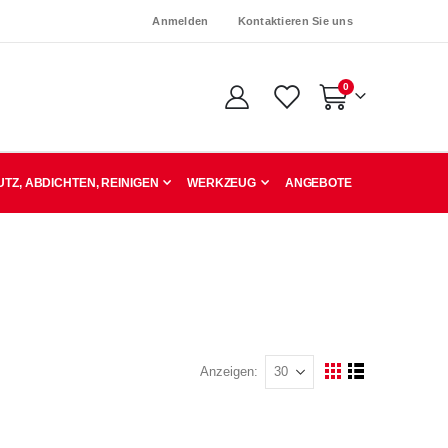
Anmelden
Kontaktieren Sie uns
Artikel
0
Warenkorb
TZ, ABDICHTEN, REINIGEN
WERKZEUG
ANGEBOTE
Anzeigen
Ansicht
Raster
Liste
als