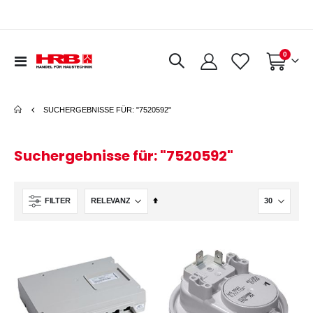
Artikel
0
Navigation
Warenkorb
umschalten
SUCHERGEBNISSE FÜR: "7520592"
Suchergebnisse für: "7520592"
In
FILTER
absteigender
Reihenfolge