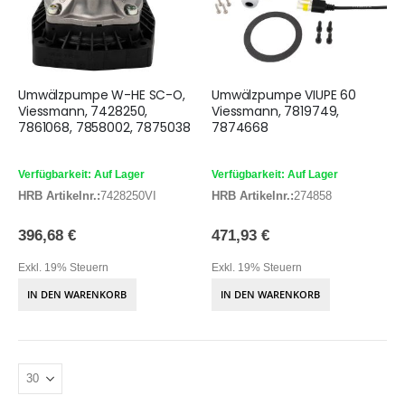
Umwälzpumpe W-HE SC-O,
Umwälzpumpe VIUPE 60
Viessmann, 7428250,
Viessmann, 7819749,
7861068, 7858002, 7875038
7874668
Verfügbarkeit: Auf Lager
Verfügbarkeit: Auf Lager
HRB Artikelnr.:
7428250VI
HRB Artikelnr.:
274858
396,68 €
471,93 €
Exkl. 19% Steuern
Exkl. 19% Steuern
IN DEN WARENKORB
IN DEN WARENKORB