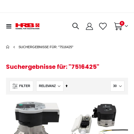
Artikel
0
Navigation
Warenkorb
umschalten
SUCHERGEBNISSE FÜR: "7516425"
Suchergebnisse für: "7516425"
In
FILTER
absteigender
Reihenfolge