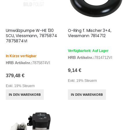
Umwälzpumpe W-HE 130
O-Ring f. Mischer 3+4,
SCU, Viessmann, 7875874
Viessmann 7814712
7875874VI
Verfügbarkeit: Auf Lager
In Kürze verfügbar
HRB Artikelnr.:
7814712VI
HRB Artikelnr.:
7875874VI
9,14 €
379,48 €
Exkl. 19% Steuern
Exkl. 19% Steuern
IN DEN WARENKORB
IN DEN WARENKORB