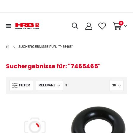
Artikel
0
Navigation
Warenkorb
umschalten
SUCHERGEBNISSE FÜR: "7465465"
Suchergebnisse für: "7465465"
In
FILTER
absteigender
Reihenfolge