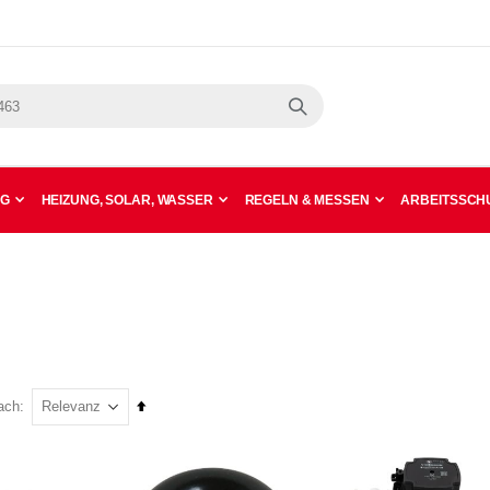
Suche
NG
HEIZUNG, SOLAR, WASSER
REGELN & MESSEN
ARBEITSSCHU
In
ach
absteigender
Reihenfolge