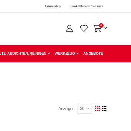
Anmelden
Kontaktieren Sie uns
Artikel
0
Warenkorb
TZ, ABDICHTEN, REINIGEN
WERKZEUG
ANGEBOTE
Anzeigen
Ansicht
Raster
Liste
als