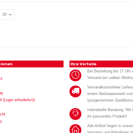
tionen
Ihre Vorteile
Bei Bestellung bis 17 Uhr e
Versand am selben Werkt
ct
Versandkostenfreie Liefer
og
einem Nettowarenwert von
Login erforderlich)
(ausgenommen Speditions
Individuelle Beratung. Wir
cht
ihr passendes Produkt!
tz
Alle Artikel liegen in unse
Versand- und Abhollager i