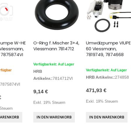
pumpe W-HE
O-Ring f. Mischer 3+4,
Umwälzpumpe VIUPE
 Viessmann,
Viessmann 7814712
60 Viessmann,
 7875874VI
7819749, 7874668
Verfügbarkeit: Auf Lager
rfügbar
Verfügbarkeit: Auf Lager
HRB
HRB Artikelnr.:
274858
Artikelnr.:
7814712VI
7875874VI
471,93 €
9,14 €
€
Exkl. 19% Steuern
Exkl. 19% Steuern
Steuern
WARENKORB
IN DEN WARENKORB
IN DEN WARENKORB