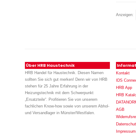
Anzeigen
Über HRB Haustechnik
Informa
HRB Handel für Haustechnik. Diesen Namen
Kontakt
sollten Sie sich gut merken! Denn wir von HRB
IDS Conne
stehen für 25 Jahre Erfahrung in der
HRB App
Heizungstechnik mit dem Schwerpunkt
HRB Katal
„Ersatzteile“. Profitieren Sie von unserem
DATANORM (
fachlichen Know-how sowie von unserem Abhol-
AGB
und Versandlager in Münster/Westfalen.
Widerrufsre
Datenschu
Impressum