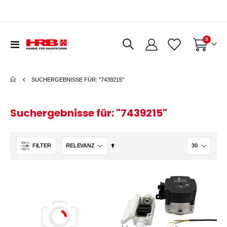
Artikel
0
Navigation
Warenkorb
umschalten
SUCHERGEBNISSE FÜR: "7439215"
Suchergebnisse für: "7439215"
In
FILTER
absteigender
Reihenfolge