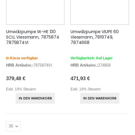
Umwälzpumpe W-HE 130
Umwälzpumpe VIUPE 60
SCU, Viessmann, 7875874
Viessmann, 7819749,
7875874VI
7874668
In Kürze verfügbar
Verfügbarkeit: Auf Lager
HRB Artikelnr.:
7875874VI
HRB Artikelnr.:
274858
379,48 €
471,93 €
Exkl. 19% Steuern
Exkl. 19% Steuern
IN DEN WARENKORB
IN DEN WARENKORB