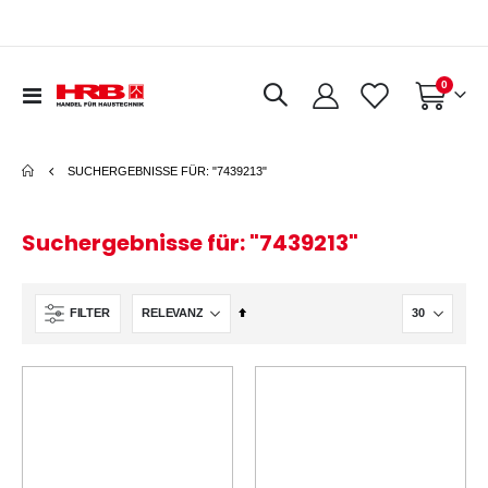
0
Navigation
Warenkorb
umschalten
SUCHERGEBNISSE FÜR: "7439213"
Suchergebnisse für: "7439213"
In
FILTER
absteigender
Reihenfolge