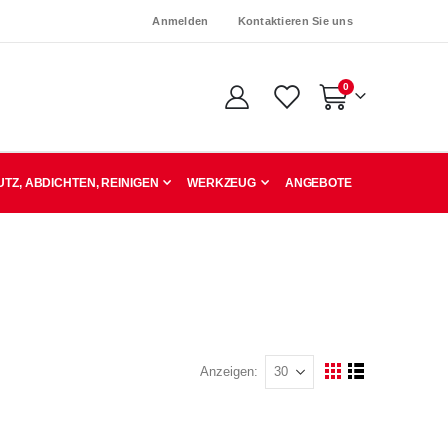
Anmelden
Kontaktieren Sie uns
Artikel
0
Warenkorb
TZ, ABDICHTEN, REINIGEN
WERKZEUG
ANGEBOTE
Anzeigen
Ansicht
Raster
Liste
als