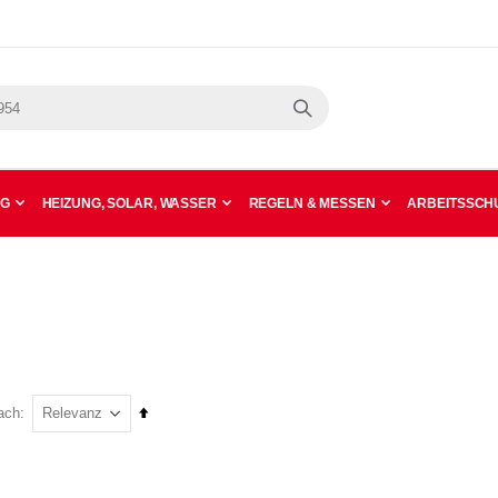
Suche
NG
HEIZUNG, SOLAR, WASSER
REGELN & MESSEN
ARBEITSSCHU
In
ach
absteigender
Reihenfolge