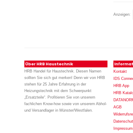
Anzeigen
Über HRB Haustechnik
Informa
HRB Handel für Haustechnik. Diesen Namen
Kontakt
sollten Sie sich gut merken! Denn wir von HRB
IDS Conne
stehen für 25 Jahre Erfahrung in der
HRB App
Heizungstechnik mit dem Schwerpunkt
HRB Katal
„Ersatzteile“. Profitieren Sie von unserem
DATANORM (
fachlichen Know-how sowie von unserem Abhol-
AGB
und Versandlager in Münster/Westfalen.
Widerrufsre
Datenschu
Impressum