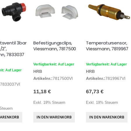
tsventil 3bar
Befestigungsclips,
Temperatursensor,
/2",
Viessmann, 7817500
Viessmann, 7819967
nn, 7833037
Verfügbarkeit: Auf Lager
Verfügbarkeit: Auf Lager
it: Auf Lager
HRB
HRB
Artikelnr.:
7817500VI
Artikelnr.:
7819967VI
7833037VI
11,18 €
67,73 €
Exkl. 19% Steuern
Exkl. 19% Steuern
Steuern
WARENKORB
IN DEN WARENKORB
IN DEN WARENKORB