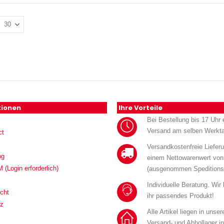
tionen
Ihre Vorteile
Bei Bestellung bis 17 Uhr e
Versand am selben Werkt
ct
Versandkostenfreie Liefer
og
einem Nettowarenwert von
Login erforderlich)
(ausgenommen Speditions
Individuelle Beratung. Wir
cht
ihr passendes Produkt!
tz
Alle Artikel liegen in unse
Versand- und Abhollager i