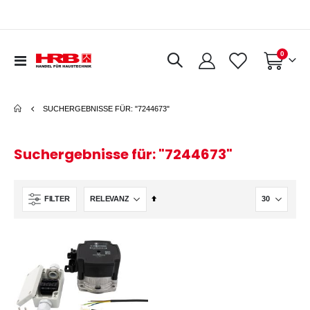
Artikel
0
Navigation
Warenkorb
umschalten
SUCHERGEBNISSE FÜR: "7244673"
Suchergebnisse für: "7244673"
In
FILTER
absteigender
Reihenfolge