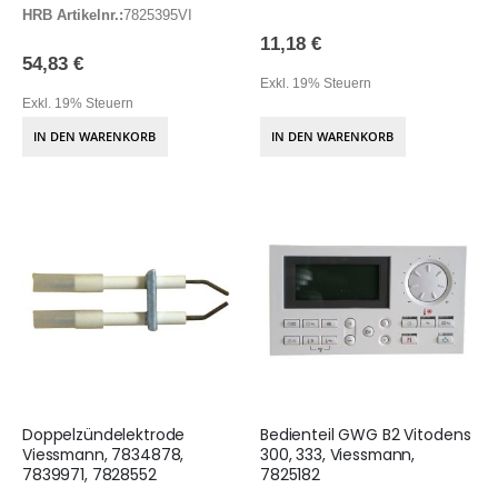
HRB Artikelnr.:
7825395VI
11,18 €
54,83 €
Exkl. 19% Steuern
Exkl. 19% Steuern
IN DEN WARENKORB
IN DEN WARENKORB
Doppelzündelektrode
Bedienteil GWG B2 Vitodens
Viessmann, 7834878,
300, 333, Viessmann,
7839971, 7828552
7825182