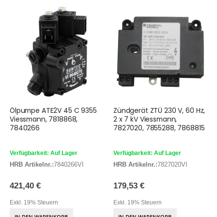
Ölpumpe ATE2V 45 C 9355
Zündgerät ZTÜ 230 V, 60 Hz,
Viessmann, 7818868,
2 x 7 kV Viessmann,
7840266
7827020, 7855288, 7868815
Verfügbarkeit: Auf Lager
Verfügbarkeit: Auf Lager
HRB Artikelnr.:
7840266VI
HRB Artikelnr.:
7827020VI
421,40 €
179,53 €
Exkl. 19% Steuern
Exkl. 19% Steuern
IN DEN WARENKORB
IN DEN WARENKORB