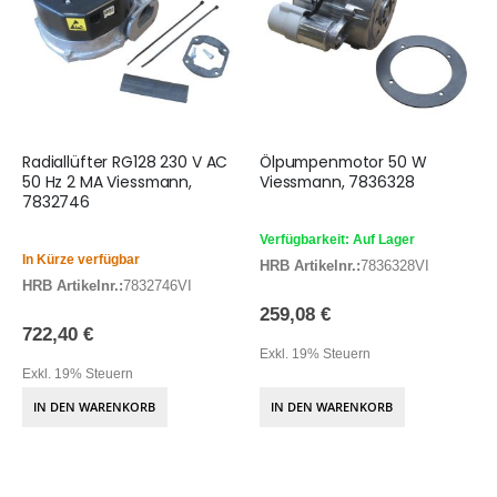
Radiallüfter RG128 230 V AC
Ölpumpenmotor 50 W
50 Hz 2 MA Viessmann,
Viessmann, 7836328
7832746
Verfügbarkeit: Auf Lager
In Kürze verfügbar
HRB Artikelnr.:
7836328VI
HRB Artikelnr.:
7832746VI
259,08 €
722,40 €
Exkl. 19% Steuern
Exkl. 19% Steuern
IN DEN WARENKORB
IN DEN WARENKORB