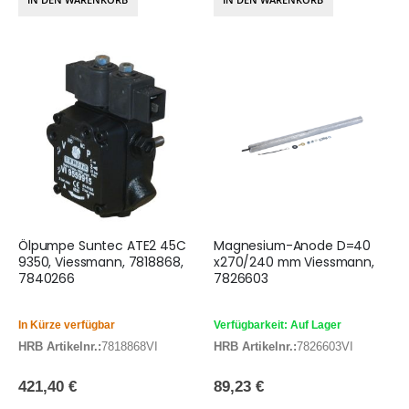
Ölpumpe Suntec ATE2 45C
Magnesium-Anode D=40
9350, Viessmann, 7818868,
x270/240 mm Viessmann,
7840266
7826603
In Kürze verfügbar
Verfügbarkeit: Auf Lager
HRB Artikelnr.:
7818868VI
HRB Artikelnr.:
7826603VI
421,40 €
89,23 €