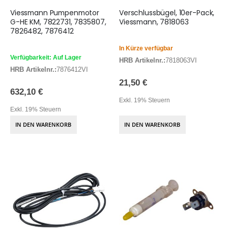
Viessmann Pumpenmotor
Verschlussbügel, 10er-Pack,
G-HE KM, 7822731, 7835807,
Viessmann, 7818063
7826482, 7876412
In Kürze verfügbar
Verfügbarkeit: Auf Lager
HRB Artikelnr.:
7818063VI
HRB Artikelnr.:
7876412VI
21,50 €
632,10 €
Exkl. 19% Steuern
Exkl. 19% Steuern
IN DEN WARENKORB
IN DEN WARENKORB