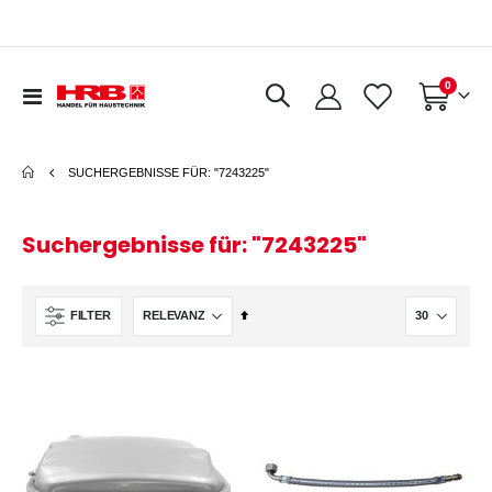
Artikel
0
Navigation
Warenkorb
umschalten
SUCHERGEBNISSE FÜR: "7243225"
Suchergebnisse für: "7243225"
In
FILTER
absteigender
Reihenfolge