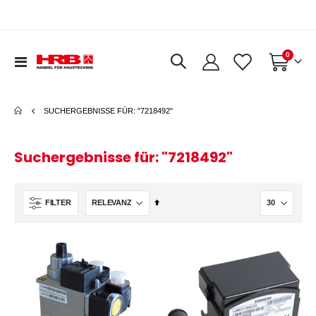
Artikel
0
Navigation
Warenkorb
umschalten
SUCHERGEBNISSE FÜR: "7218492"
Suchergebnisse für: "7218492"
In
FILTER
absteigender
Reihenfolge