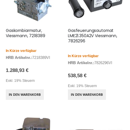
Gaskombiarmatur,
Gasfeuerungsautomat
Viessmann, 7218389
LME21.350A2V Viessmann,
7826296
In Kürze verfügbar
In Kürze verfügbar
HRB Artikelnr.:
7218389VI
HRB Artikelnr.:
7826296VI
1.288,93 €
538,58 €
Exkl. 19% Steuern
Exkl. 19% Steuern
IN DEN WARENKORB
IN DEN WARENKORB