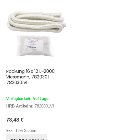
Packung 16 x 12 L=2000,
Viessmann, 7820301
7820301VI
Verfügbarkeit: Auf Lager
HRB Artikelnr.:
7820301VI
78,48 €
Exkl. 19% Steuern
IN DEN WARENKORB