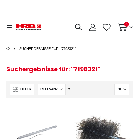
Artikel
0
Navigation
Warenkorb
umschalten
SUCHERGEBNISSE FÜR: "7198321"
Suchergebnisse für: "7198321"
In
FILTER
absteigender
Reihenfolge