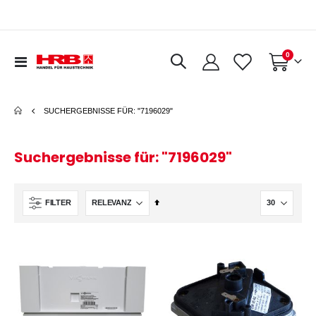
Artikel
0
Navigation
Warenkorb
umschalten
SUCHERGEBNISSE FÜR: "7196029"
Suchergebnisse für: "7196029"
In
FILTER
absteigender
Reihenfolge