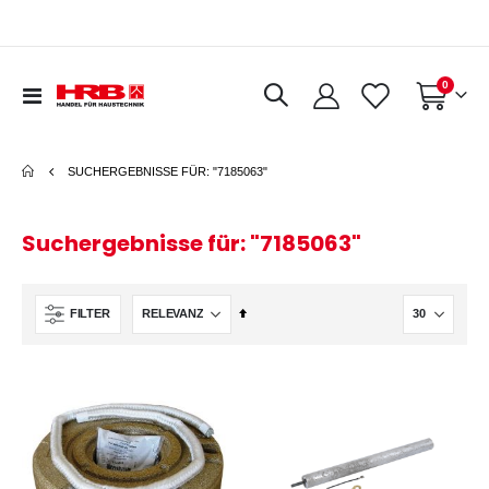
Artikel
0
Navigation
Warenkorb
umschalten
SUCHERGEBNISSE FÜR: "7185063"
Suchergebnisse für: "7185063"
In
FILTER
absteigender
Reihenfolge