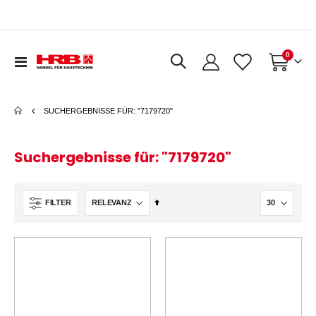
0
Navigation
Warenkorb
umschalten
SUCHERGEBNISSE FÜR: "7179720"
Suchergebnisse für: "7179720"
In
FILTER
absteigender
Reihenfolge