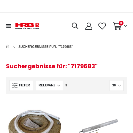
Artikel
0
Navigation
Warenkorb
umschalten
SUCHERGEBNISSE FÜR: "7179683"
Suchergebnisse für: "7179683"
In
FILTER
absteigender
Reihenfolge